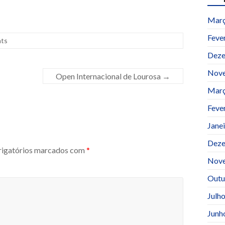
Març
Feve
ts
Deze
Nov
Open Internacional de Lourosa
→
Març
Feve
Jane
Deze
igatórios marcados com
*
Nov
Outu
Julh
Junh