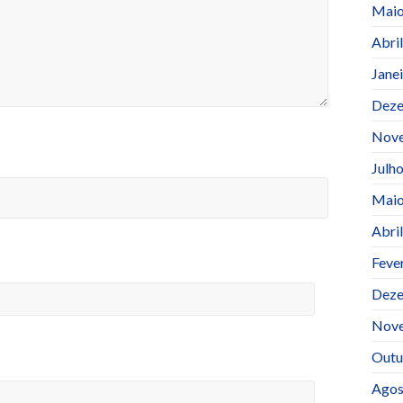
Maio
Abri
Jane
Deze
Nov
Julh
Maio
Abri
Feve
Deze
Nov
Outu
Agos