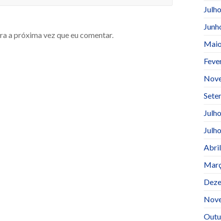
Julh
Junh
ra a próxima vez que eu comentar.
Maio
Feve
Nov
Sete
Julh
Julh
Abri
Març
Deze
Nov
Outu