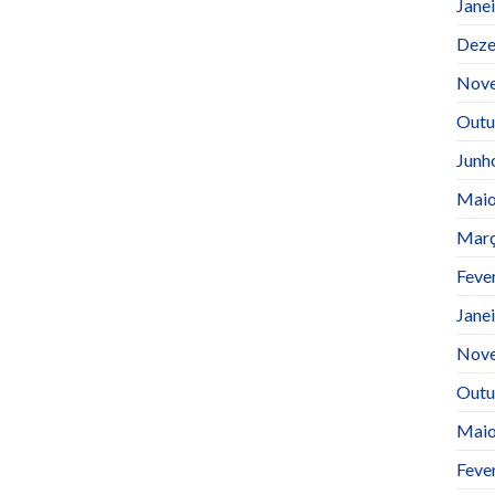
Jane
Deze
Nov
Outu
Junh
Maio
Març
Feve
Jane
Nov
Outu
Maio
Feve