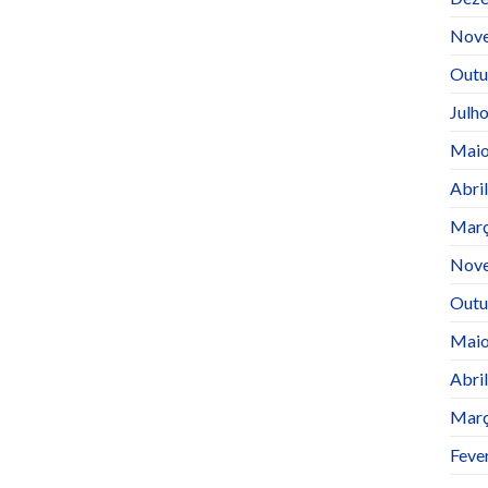
Nov
Outu
Julh
Maio
Abri
Març
Nov
Outu
Maio
Abri
Març
Feve