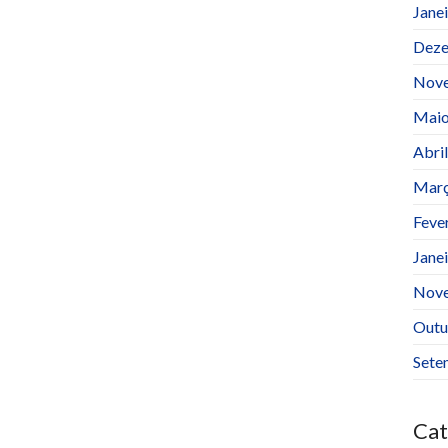
Jane
Deze
Nov
Maio
Abri
Març
Feve
Jane
Nov
Outu
Sete
Cat