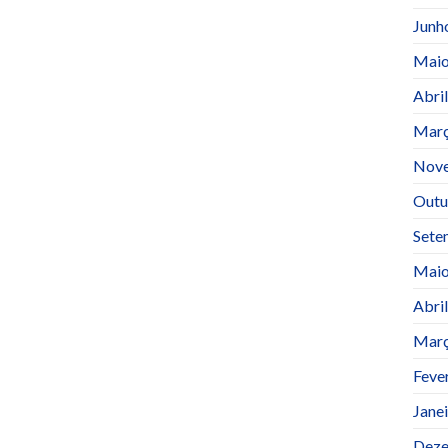
Junh
Maio
Abri
Març
Nov
Outu
Sete
Maio
Abri
Març
Feve
Jane
Deze