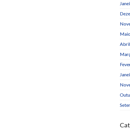
Jane
Deze
Nov
Maio
Abri
Març
Feve
Jane
Nov
Outu
Sete
Cat