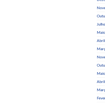
Nov
Outu
Julh
Maio
Abri
Març
Nov
Outu
Maio
Abri
Març
Feve