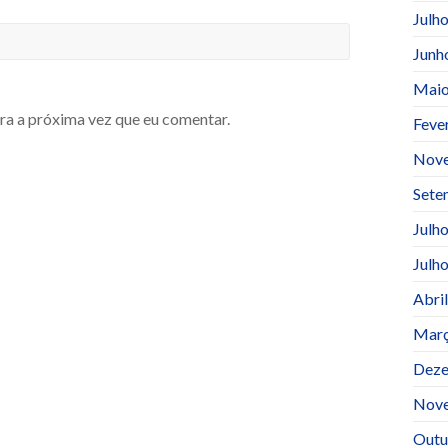
Julh
Junh
Maio
ra a próxima vez que eu comentar.
Feve
Nov
Sete
Julh
Julh
Abri
Març
Deze
Nov
Outu