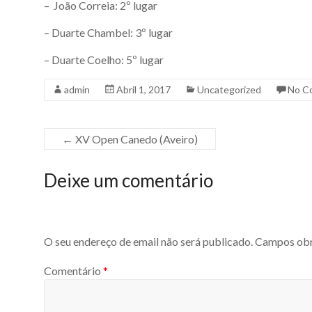
– João Correia: 2º lugar
– Duarte Chambel: 3º lugar
– Duarte Coelho: 5º lugar
admin
Abril 1, 2017
Uncategorized
No C
←
XV Open Canedo (Aveiro)
Deixe um comentário
O seu endereço de email não será publicado.
Campos obr
Comentário
*