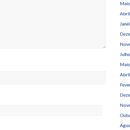
Maio
Abri
Jane
Deze
Nov
Julh
Maio
Abri
Feve
Deze
Nov
Outu
Agos