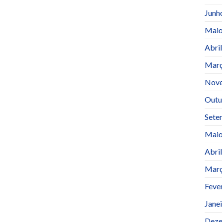
Junh
Maio
Abri
Març
Nov
Outu
Sete
Maio
Abri
Març
Feve
Jane
Deze