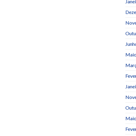
Jane
Deze
Nov
Outu
Junh
Maio
Març
Feve
Jane
Nov
Outu
Maio
Feve