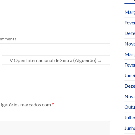
Març
Feve
Deze
omments
Nov
Març
V Open Internacional de Sintra (Algueirão)
→
Feve
Jane
Deze
Nov
igatórios marcados com
*
Outu
Julh
Junh